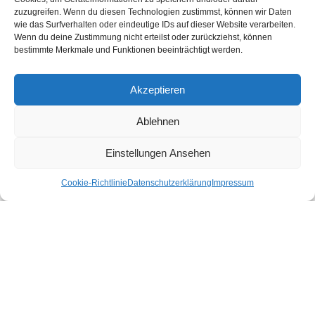
– Wir gewährleisten Transparenz und Kontrolle unserer Arbeit.
zuzugreifen. Wenn du diesen Technologien zustimmst, können wir Daten
wie das Surfverhalten oder eindeutige IDs auf dieser Website verarbeiten.
Wenn du deine Zustimmung nicht erteilst oder zurückziehst, können
– Wir streiten für eine demokratische Gesellschaft in Vielfalt und
bestimmte Merkmale und Funktionen beeinträchtigt werden.
begegnen allen Menschen mit Respekt. Wir unterstützen sie mit
ehrenamtlichem Engagement und professionellen
Akzeptieren
Dienstleistungen.
Ablehnen
– Wir bieten soziale Dienstleistungen mit hoher Qualität und
Einstellungen Ansehen
Wirkung für alle an. Staat und Kommunen tragen die
Verantwortung für die soziale Daseinsvorsorge.
Cookie-Richtlinie
Datenschutzerklärung
Impressum
– Wir arbeiten professionell, inklusiv, interkulturell, innovativ
und nachhaltig. Das sichern wir durch die Fachlichkeit unserer
Mitglieder, Engagierten und Mitarbeitenden.